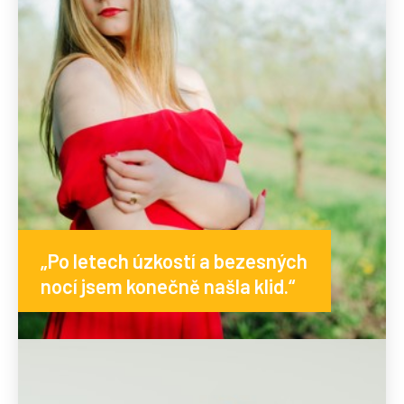
„Po letech úzkostí a bezesných
nocí jsem konečně našla klid.“