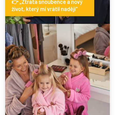
👉 „Ztráta snoubence a nový
život, který mi vrátil naději“