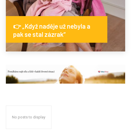
👉 „Když naděje už nebyla a
pak se stal zázrak“
No posts to display