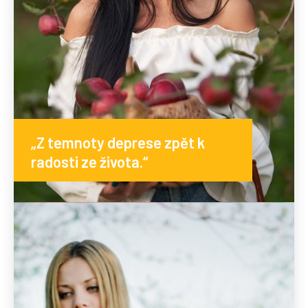
„Z temnoty deprese zpět k
radosti ze života.“