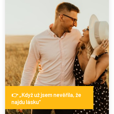
👉 „Když už jsem nevěřila, že
najdu lásku“