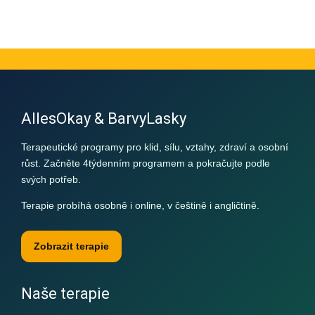
has
has
through
through
multiple
multiple
20
20
variants.
variants.
000,00 Kč
000,00 Kč
The
The
options
options
may
may
be
be
AllesOkay & BarvyLasky
chosen
chosen
on
on
Terapeutické programy pro klid, sílu, vztahy, zdraví a osobní
the
the
růst. Začněte 4týdenním programem a pokračujte podle
product
product
svých potřeb.
page
page
Terapie probíhá osobně i online, v češtině i angličtině.
Zobrazit terapie
Naše terapie