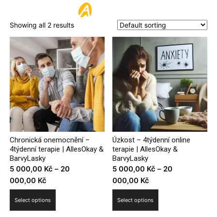
ALLESOKAY
Showing all 2 results
Chronická onemocnění –
Úzkost – 4týdenní online
4týdenní terapie | AllesOkay &
terapie | AllesOkay &
BarvyLasky
BarvyLasky
5 000,00
Kč
–
20
5 000,00
Kč
–
20
Price
Price
000,00
Kč
000,00
Kč
range:
range:
This
This
Select options
Select options
5
5
product
product
000,00 Kč
000,00 Kč